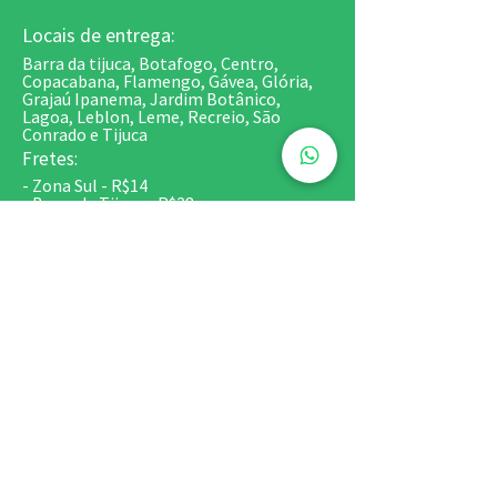
Locais de entrega:
Barra da tijuca, Botafogo, Centro,
Copacabana, Flamengo, Gávea, Glória,
Grajaú Ipanema, Jardim Botânico,
Lagoa, Leblon, Leme, Recreio, São
Conrado e Tijuca
Fretes:
- Zona Sul - R$14
- Barra da Tijuca - R$28
- Recreio - R$35
- São Conrado, Centro, Tijuca e Grajaú -
R$20
*Fretes de Bolos e Kits festa - sob
consulta
Retirada em Copacabana:
Centro Comercial de Copacabana - Av.
Nossa Senhora de Copacabana, 581/SS
(Esquina com Siqueira Campos / Metrô
Siqueira Campos)
Horários:
2ª a 6ª 9h às 18h