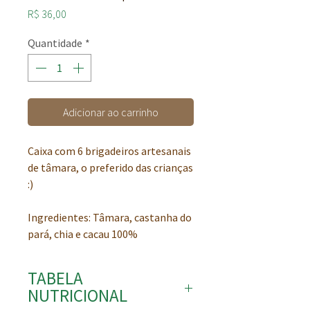
Preço
R$ 36,00
Quantidade
*
Adicionar ao carrinho
Caixa com 6 brigadeiros artesanais
de tâmara, o preferido das crianças
:)
Ingredientes: Tâmara, castanha do
pará, chia e cacau 100%
Sem açúcar, sem glúten, sem
TABELA
lácteos, vegano e sem culpa :)
NUTRICIONAL