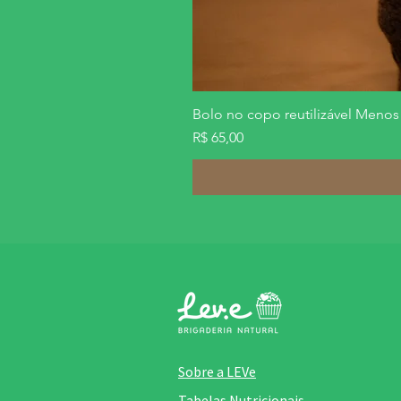
Bolo no copo reutilizável Meno
Preço
R$ 65,00
Sobre a LEVe
Tabelas Nutricionais