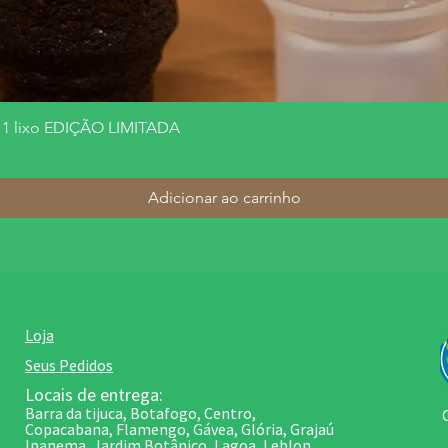
s 1 lixo EDIÇÃO LIMITADA
Adicionar ao carrinho
Loja
Seus Pedidos
Locais de entrega:
Barra da tijuca, Botafogo, Centro,
Copacabana, Flamengo, Gávea, Glória, Grajaú
Ipanema, Jardim Botânico, Lagoa, Leblon,