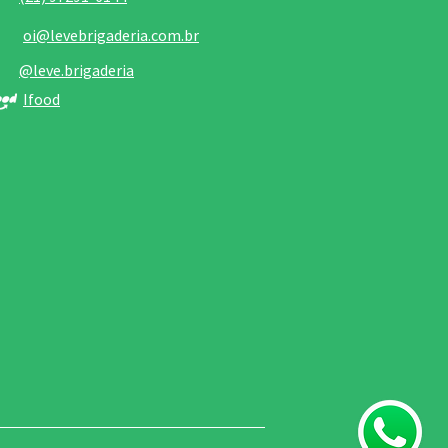
oi@levebrigaderia.com.br
@leve.brigaderia
Ifood