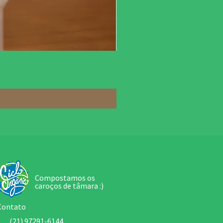
Bolo de tâmara recheado
Preço
R$ 269,00
Compostamos os
caroços de tâmara :)
Contato
(21) 97291-6144