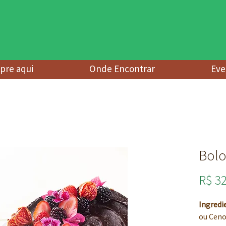
re aqui
Onde Encontrar
Eve
Bolo
R$ 3
Ingredi
ou Ceno