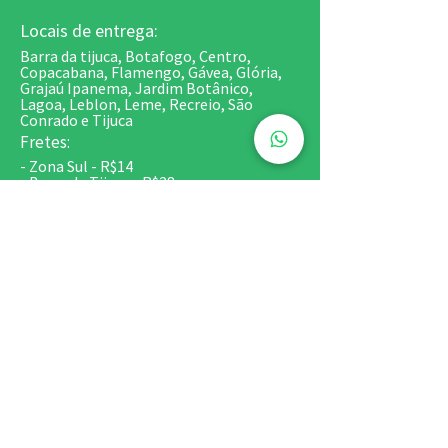
Locais de entrega:
Barra da tijuca, Botafogo, Centro,
Copacabana, Flamengo, Gávea, Glória,
Grajaú Ipanema, Jardim Botânico,
Lagoa, Leblon, Leme, Recreio, São
Conrado e Tijuca
Fretes:
- Zona Sul - R$14
- Barra da Tijuca - R$28
- Recreio - R$35
- São Conrado, Centro, Tijuca e Grajaú -
R$20
*Fretes de Bolos e Kits festa - sob
consulta
Retirada em Copacabana:
Centro Comercial de Copacabana - Av.
Nossa Senhora de Copacabana, 581/SS
(Esquina com Siqueira Campos / Metrô
Siqueira Campos)
Horários:
2ª a 6ª 9h às 18h