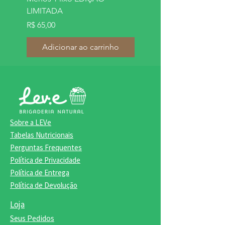
Preço
R$ 269,00
LIMITADA
Preço
R$ 65,00
Adicionar ao carrinho
Adicionar ao carrinh
Sobre a LEVe
Tabelas Nutricionais
Perguntas Frequentes
Política de Privacidade
Política de Entrega
Política de Devolução
Loja
Seus Pedidos