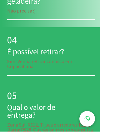
geladeira?
Não precisa :)
04
É possível retirar?
Sim! Venha retirar conosco em
Copacabana.
05
Qual o valor de
entrega?
Zona Sul: R$12, Tijuca e arredores R$18,
Barra: R$28. Outros bairros sob consulta.