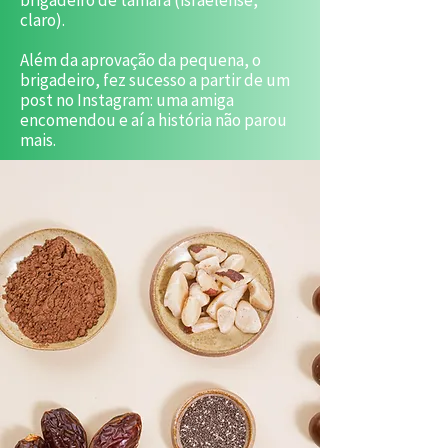
brigadeiro de tâmara (israelense,
claro).
Além da aprovação da pequena, o
brigadeiro, fez sucesso a partir de um
post no Instagram: uma amiga
encomendou e aí a história não parou
mais.