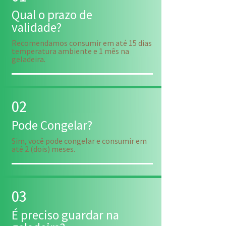
Qual o prazo de
validade?
Recomendamos consumir em até 15 dias
temperatura ambiente e 1 mês na
geladeira.
02
Pode Congelar?
Sim, você pode congelar e consumir em
até 2 (dois) meses.
03
É preciso guardar na