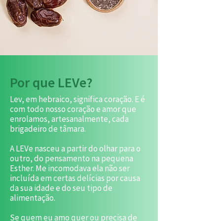
Por que LEVe?
Lev, em hebraico, significa coração. E é
com todo nosso coração e amor que
enrolamos, artesanalmente, cada
brigadeiro de tâmara.
A LEVe nasceu a partir do olhar para o
outro, do pensamento na pequena
Esther. Me incomodava ela não ser
incluída em certas delícias por causa
da sua idade e do seu tipo de
alimentação.
Se quem eu amo quer ou precisa de