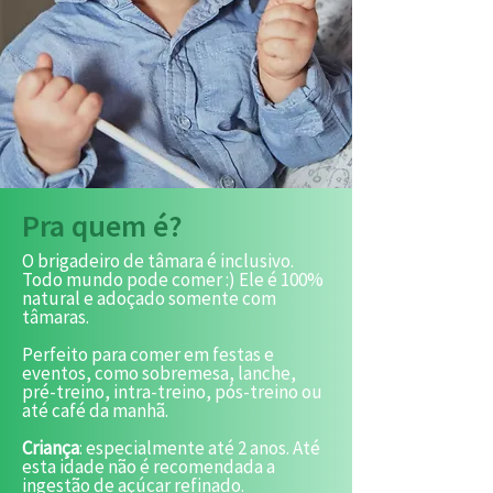
Pra quem é?
O brigadeiro de tâmara é inclusivo.
Todo mundo pode comer :) Ele é 100%
natural e adoçado somente com
tâmaras.
Perfeito para comer em festas e
eventos, como sobremesa, lanche,
pré-treino, intra-treino, pós-treino ou
até café da manhã.
Criança
: especialmente até 2 anos. Até
esta idade não é recomendada a
ingestão de açúcar refinado.