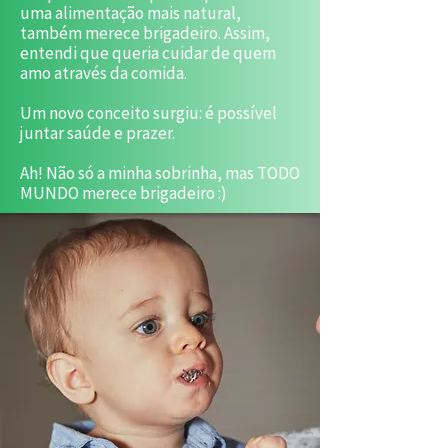
uma alimentação mais natural,
também merece brigadeiro. Assim,
entendi que queria cuidar de quem
amo através da comida.
Um novo conceito surgiu: é possível
juntar saúde e prazer.
Ah! Não só a minha sobrinha, mas TODO
MUNDO merece brigadeiro :)