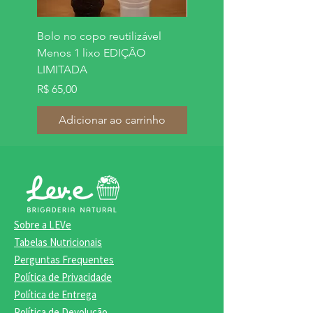
Bolo no copo reutilizável
Bolo de tâmara recheado
Menos 1 lixo EDIÇÃO
Preço
R$ 269,00
LIMITADA
Preço
R$ 65,00
Adicionar ao carrinho
Adicionar ao carrinh
Sobre a LEVe
Tabelas Nutricionais
Perguntas Frequentes
Política de Privacidade
Política de Entrega
Política de Devolução