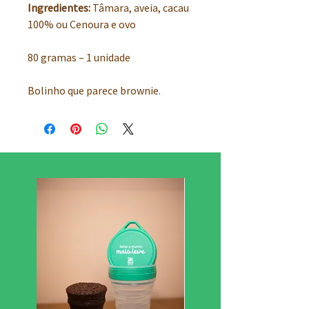
Ingredientes:
Tâmara, aveia, cacau
100% ou Cenoura e ovo
80 gramas – 1 unidade
Bolinho que parece brownie.
Super macio e delicioso pra comer
no lanche, de café da manhã ou
oferecer na Festa!