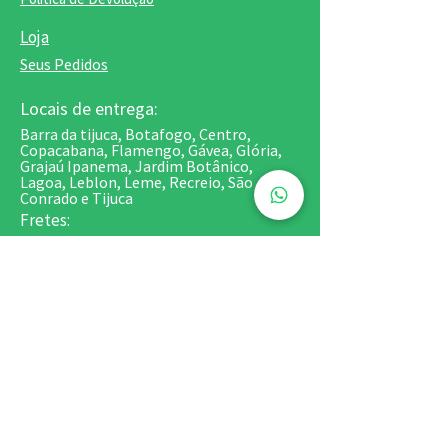
Loja
Seus Pedidos
Locais de entrega:
Barra da tijuca, Botafogo, Centro,
Copacabana, Flamengo, Gávea, Glória,
Grajaú Ipanema, Jardim Botânico,
Lagoa, Leblon, Leme, Recreio, São
Conrado e Tijuca
Fretes:
- Zona Sul - R$14
- Barra da Tijuca - R$28
- Recreio - R$35
- São Conrado, Centro, Tijuca e Grajaú -
R$20
*Fretes de Bolos e Kits festa - sob
consulta
Retirada em Copacabana:
Centro Comercial de Copacabana - Av.
Nossa Senhora de Copacabana, 581/SS
(Esquina com Siqueira Campos / Metrô