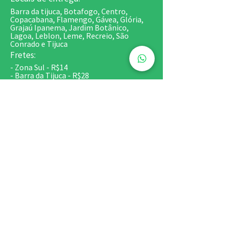
Barra da tijuca, Botafogo, Centro,
Copacabana, Flamengo, Gávea, Glória,
Grajaú Ipanema, Jardim Botânico,
Lagoa, Leblon, Leme, Recreio, São
Conrado e Tijuca
Fretes:
- Zona Sul - R$14
- Barra da Tijuca - R$28
- Recreio - R$35
- São Conrado, Centro, Tijuca e Grajaú -
R$20
*Fretes de Bolos e Kits festa - sob
consulta
Retirada em Copacabana:
Centro Comercial de Copacabana - Av.
Nossa Senhora de Copacabana, 581/SS
(Esquina com Siqueira Campos / Metrô
Siqueira Campos)
Horários:
2ª a 6ª 9h às 18h
Sábado 10h às 17h
Domingo fechado